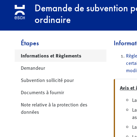
Aller à la navigation
Aller au contenu principal
Demande de subvention pour
ordinaire
Étapes
Informat
Page active
Informations et Règlements
Règle
certa
Demandeur
modif
Subvention sollicité pour
Avis et
Documents à fournir
La
Note relative à la protection des
La
données
as
La
La