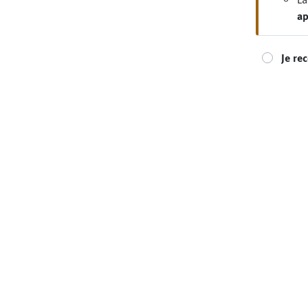
ap
Je re