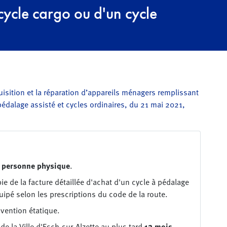
cycle cargo ou d'un cycle
sition et la réparation d’appareils ménagers remplissant
pédalage assisté et cycles ordinaires, du 21 mai 2021,
personne physique
.
 de la facture détaillée d'achat d'un cycle à pédalage
uipé selon les prescriptions du code de la route.
vention étatique.
e la Ville d'Esch-sur-Alzette au plus tard
12 mois