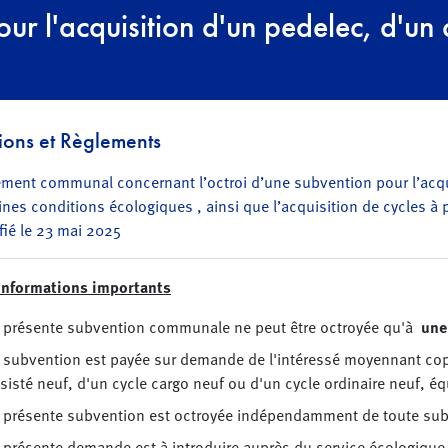
 l'acquisition d'un pedelec, d'un 
ions et Règlements
ment communal concernant l’octroi d’une subvention pour l’acqui
ines conditions écologiques , ainsi que l’acquisition de cycles à 
ié le 23 mai 2025
 informations importants
 présente subvention communale ne peut être octroyée qu'à
une 
 subvention est payée sur demande de l'intéressé moyennant copie
sisté neuf, d'un cycle cargo neuf ou d'un cycle ordinaire neuf, éq
 présente subvention est octroyée indépendamment de toute sub
 présente demande est à introduire auprès du service écologique d