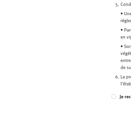
Condi
• Une
régl
• Par
en v
• Son
végét
entre
de su
La pr
l’éta
Je re