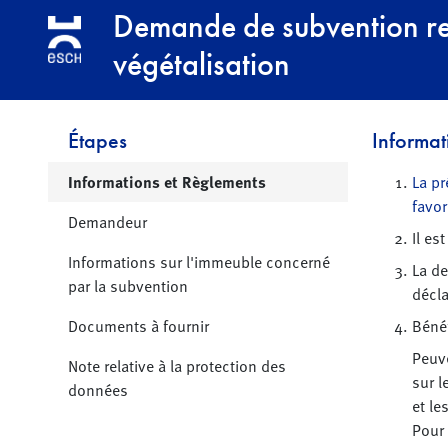
Aller à la navigation
Aller au contenu principal
Demande de subvention rel
végétalisation
Étapes
Informat
Page active
Informations et Règlements
La p
favor
Demandeur
Il es
Informations sur l'immeuble concerné
La de
par la subvention
décla
Documents à fournir
Bénéf
Peuve
Note relative à la protection des
sur l
données
et le
Pour 