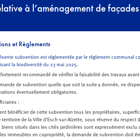
ative à l’aménagement de façades e
ions et Règlements
résente subvention est réglementée par le règlement communal co
isant la biodiversité du 23 mai 2025.
t fortement recommandé de vérifier la faisabilité des travaux ava
mande de subvention quelle que soit la suite y donnée, ne dispe
rations éventuellement obligatoires.
iciaires :
nt bénéficier de cette subvention tous les propriétaires, superfi
e territoire de la Ville d’Esch-sur-Alzette, sous réserve du respec
s biens situés dans les cités jardinières sont expressément exclu
les immeubles en copropriété, la demande de subvention doit éman