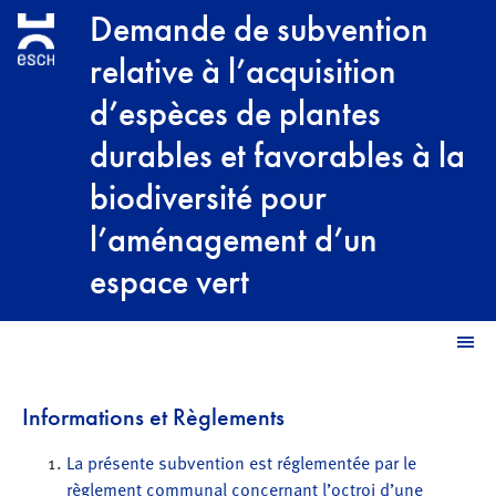
Aller au contenu principal
Demande de subvention
relative à l’acquisition
d’espèces de plantes
durables et favorables à la
biodiversité pour
l’aménagement d’un
espace vert
M
Informations et Règlements
La présente subvention est réglementée par le
règlement communal concernant l’octroi d’une