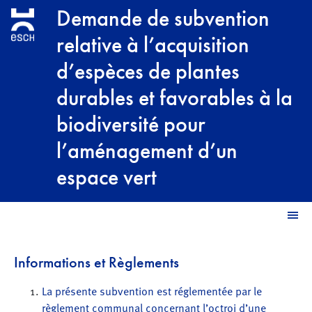
Aller au contenu principal
Demande de subvention
relative à l’acquisition
d’espèces de plantes
durables et favorables à la
biodiversité pour
l’aménagement d’un
espace vert
M
Informations et Règlements
La présente subvention est réglementée par le
règlement communal concernant l’octroi d’une