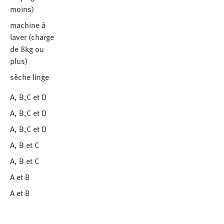
moins)
machine à
laver (charge
de 8kg ou
plus)
sèche linge
A, B,C et D
A, B,C et D
A, B,C et D
A, B et C
A, B et C
A et B
A et B