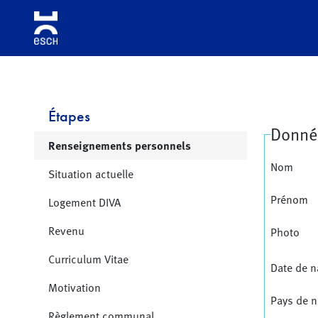
Aller à la navigation
Aller au contenu principale
Aller aux liens de bas de page
Étapes
Donné
Page active:
Renseignements personnels
Nom
Situation actuelle
Prénom
Logement DIVA
Revenu
Photo
Curriculum Vitae
Date de n
Motivation
Pays de 
Règlement communal