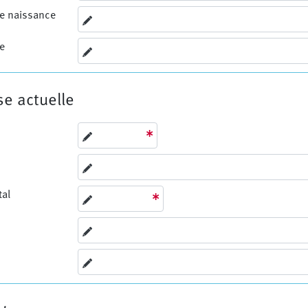
de naissance
te
e actuelle
tal