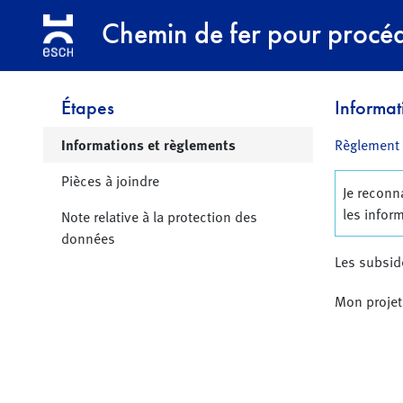
Aller à la navigation
Aller au contenu principal
Chemin de fer pour procédu
Étapes
Informat
Page active
Informations et règlements
Règlement 
Pièces à joindre
Je reconna
les infor
Note relative à la protection des
données
Les subside
Mon projet 