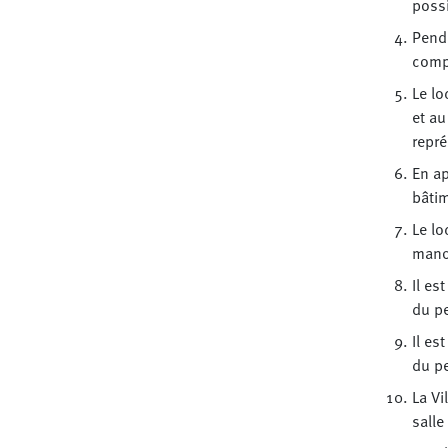
possi
Penda
comp
Le lo
et au
repré
En ap
bâtim
Le lo
manœ
Il es
du p
Il es
du p
La Vi
salle