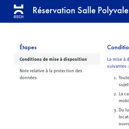
Aller à la navigation
Aller au contenu principal
Réservation Salle Polyval
Étapes
Conditio
Page active
Conditions de mise à disposition
La mise à 
suivantes :
Note relative à la protection des
données
Toute
sujet
La ca
mobil
Du lu
locat
ouvra