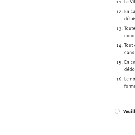
La Vi
En ca
délai
Toute
minim
Tout
cons
En ca
dédo
Le no
formu
Veuil