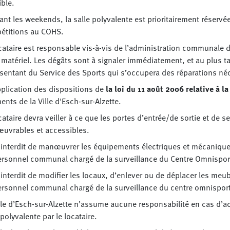
ble.
nt les weekends, la salle polyvalente est prioritairement réservé
étitions au COHS.
cataire est responsable vis-à-vis de l’administration communale 
 matériel. Les dégâts sont à signaler immédiatement, et au plus ta
sentant du Service des Sports qui s’occupera des réparations néce
plication des dispositions de
la loi du 11 août 2006 relative à la
ents de la Ville d'Esch-sur-Alzette.
cataire devra veiller à ce que les portes d’entrée/de sortie et de
uvrables et accessibles.
t interdit de manœuvrer les équipements électriques et mécanique
ersonnel communal chargé de la surveillance du Centre Omnispor
t interdit de modifier les locaux, d’enlever ou de déplacer les meub
ersonnel communal chargé de la surveillance du centre omnispor
lle d’Esch-sur-Alzette n’assume aucune responsabilité en cas d’a
 polyvalente par le locataire.