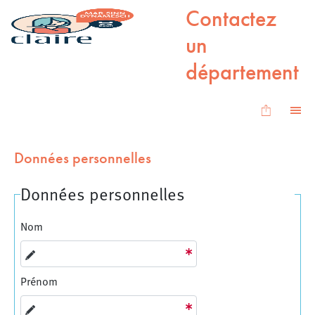
Aller au contenu principal
Aller aux liens de bas de page
Contactez
un
département
Sauvega
M
Données personnelles
Données personnelles
Nom
Prénom