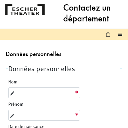
Aller au contenu principal
Aller aux liens de bas de page
Contactez un
département
Sauvega
M
Données personnelles
Données personnelles
Nom
Prénom
Date de naissance