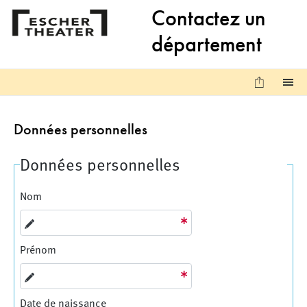
Aller au contenu principal
Aller aux liens de bas de page
Contactez un
département
Sauvega
M
Données personnelles
Données personnelles
Nom
Prénom
Date de naissance