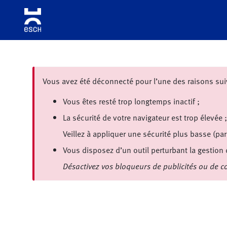
Aller à la navigation
Aller au contenu principal
Aller aux liens de bas de page
Vous avez été déconnecté pour l’une des raisons sui
Vous êtes resté trop longtemps inactif ;
La sécurité de votre navigateur est trop élevée ;
Veillez à appliquer une sécurité plus basse (pa
Vous disposez d’un outil perturbant la gestion
Désactivez vos bloqueurs de publicités ou de co