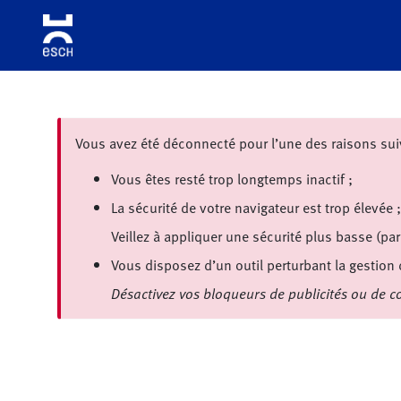
Aller à la navigation
Aller au contenu principal
Aller aux liens de bas de page
Vous avez été déconnecté pour l’une des raisons sui
Vous êtes resté trop longtemps inactif ;
La sécurité de votre navigateur est trop élevée ;
Veillez à appliquer une sécurité plus basse (pa
Vous disposez d’un outil perturbant la gestion
Désactivez vos bloqueurs de publicités ou de co