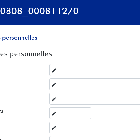
260808_000811270
 personnelles
es personnelles
tal
e